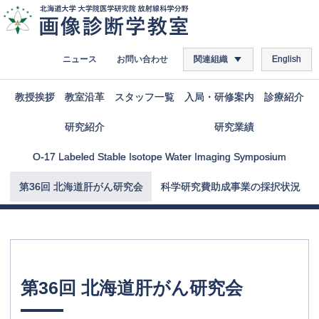
ニュース
お問い合わせ
関連組織
English
教授挨拶
教室沿革
スタッフ
一覧
入局
・
研修案内
診療紹介
研究紹介
研究業績
O-17 Labeled Stable Isotope Water Imaging Symposium
第
36
回
北海道肝がん
研究会
科学研究費助成事業の
採択状況
第
36
回
北海道肝がん
研究会