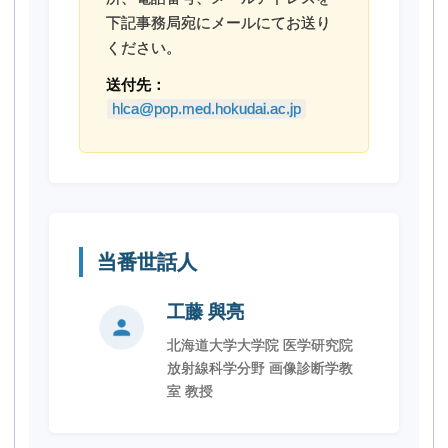
下記事務局宛にメールにてお送り
ください。
送付先：
hlca@pop.med.hokudai.ac.jp
当番世話人
工藤 與亮
北海道大学大学院 医学研究院
放射線科学分野 画像診断学教
室 教授