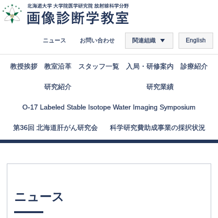
ニュース
お問い合わせ
関連組織
English
教授挨拶
教室沿革
スタッフ
一覧
入局
・
研修案内
診療紹介
研究紹介
研究業績
O-17 Labeled Stable Isotope Water Imaging Symposium
第
36
回
北海道肝がん
研究会
科学研究費助成事業の
採択状況
ニュース