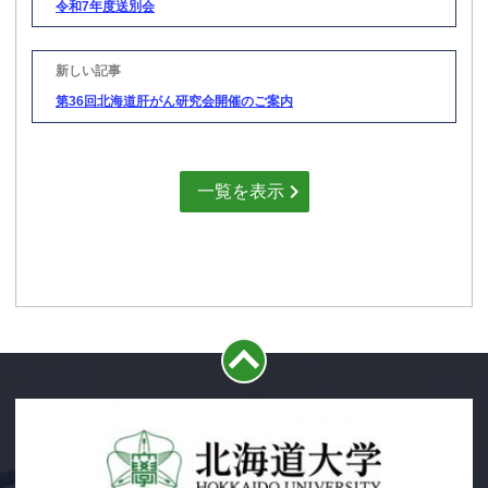
ビ
令和7年度送別会
ゲ
ー
シ
ョ
ン
第36回北海道肝がん研究会開催のご案内
一覧を表示