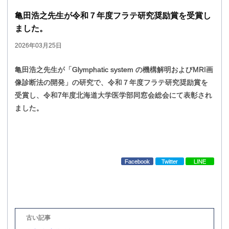
亀田浩之先生が
令和
７
年度
フラテ
研究奨励賞を
受賞し
ました。
2026年03月25日
亀田浩之先生が「Glymphatic system の機構解明およびMRI画
像診断法の開発」の研究で、
令和７年度フラテ研究奨励賞を
受賞し、
令和7年度北海道大学医学部同窓会総会にて表彰され
ました。
Facebook
Twitter
LINE
投
稿
ナ