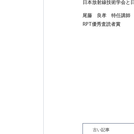
日本放射線技術学会と
尾藤 良孝 特任講師
RPT優秀査読者賞
投
稿