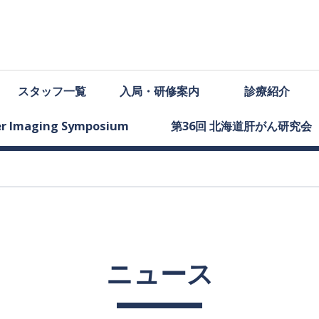
スタッフ
一覧
入局
・
研修案内
診療紹介
ter Imaging Symposium
第
36
回
北海道肝がん
研究会
ニュース