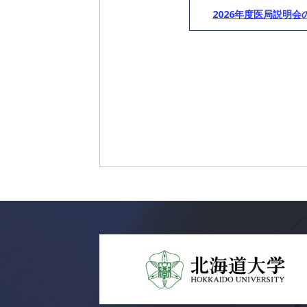
ナ
ビ
2026年度医局説明会
ゲ
ー
シ
ョ
ン