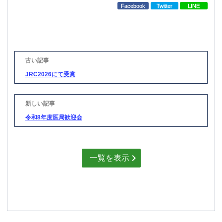
Facebook
Twitter
LINE
投
稿
ナ
ビ
JRC2026にて受賞
ゲ
ー
シ
ョ
ン
令和8年度医局歓迎会
一覧を表示