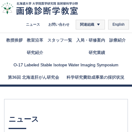
ニュース
お問い合わせ
関連組織
English
教授挨拶
教室沿革
スタッフ
一覧
入局
・
研修案内
診療紹介
研究紹介
研究業績
O-17 Labeled Stable Isotope Water Imaging Symposium
第
36
回
北海道肝がん
研究会
科学研究費助成事業の
採択状況
ニュース