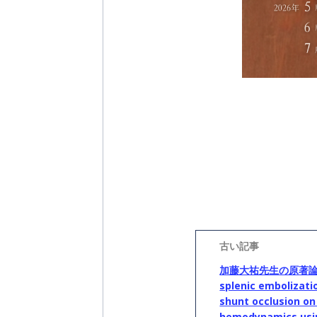
投
稿
ナ
ビ
加藤大祐先生の原著論文「Ef
ゲ
splenic embolizat
ー
シ
shunt occlusion on
ョ
hemodynamics usi