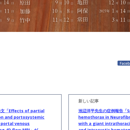
Face
fects of partial
池辺洋平先生の症例報告「Spo
ion and portosystemic
hemothorax in Neurofib
 portal venous
with a giant intrathora
ng 4D flow MRI」が
and intracystic hemato