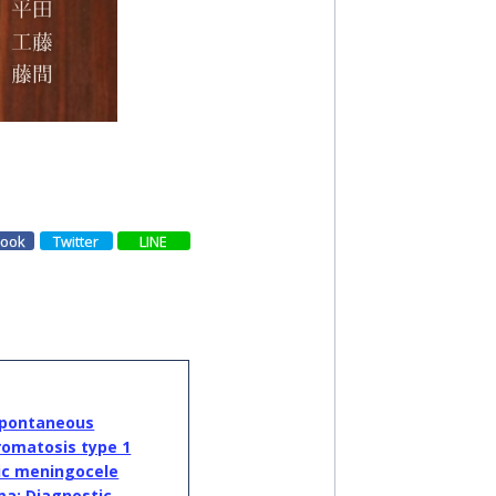
book
Twitter
LINE
ntaneous
romatosis type 1
cic meningocele
ma: Diagnostic