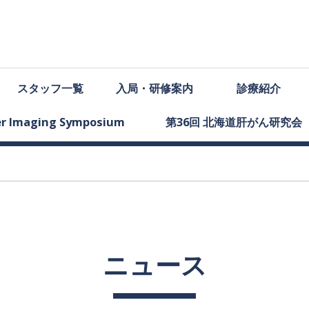
スタッフ
一覧
入局
・
研修案内
診療紹介
ter Imaging Symposium
第
36
回
北海道肝がん
研究会
ニュース