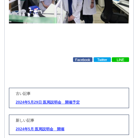
Facebook
Twitter
LINE
投
稿
ナ
ビ
2024年5月29日 医局説明会 開催予定
ゲ
ー
シ
ョ
ン
2024年5月 医局説明会 開催