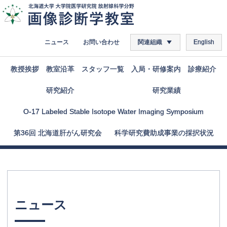
ニュース
お問い合わせ
関連組織
English
教授挨拶
教室沿革
スタッフ
一覧
入局
・
研修案内
診療紹介
研究紹介
研究業績
O-17 Labeled Stable Isotope Water Imaging Symposium
第
36
回
北海道肝がん
研究会
科学研究費助成事業の
採択状況
ニュース